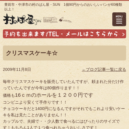
豊前市・中津市の村のぱん屋・SUN 1個90円からのおいしいパンが60種類
以上！
クリスマスケーキ☆
2009年11月8日
←ブログ記事一覧に戻る
毎年クリスマスケーキを販売していたんですが、頼まれた分だけ作
っていたんですが今年は80個作ります！！
16ｃｍのホールを１２００円です
価格も
コンビニより安くて手作りです！！
チョコケーキだと1400円になるんですがそれでもこれより安いケー
キを私は見たことがありません！！
カップルで、夫婦で・・少人数で食べるにはぴったりのサイズで
す！もちろん1人で１つ食べれちゃうおいしさです！