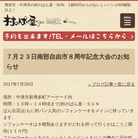
豊前市・中津市の村のぱん屋・SUN 1個90円からのおいしいパンが60種類
以上！
７月２３日南部自由市８周年記念大会のお知
らせ
2017年7月20日
←ブログ記事一覧に戻る
場所：中津市新博多町アーケード内
時間：１０時～１４時頃まで(村のぱん屋・ＳＵＮ
ぱん出店)おもに村パン人気のシフォンケーキをメインに持っていき
ます。
シフォンケーキは８種類ありますがどれを持って行くかはこうご期
待(１１０円)
フリーマーケットありちょっとしたイベントありこの機会に日出町